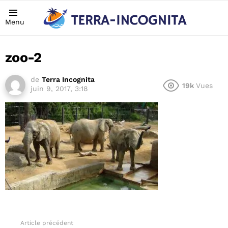
Menu
zoo-2
de
Terra Incognita
19k
Vues
juin 9, 2017, 3:18
Article précédent
See