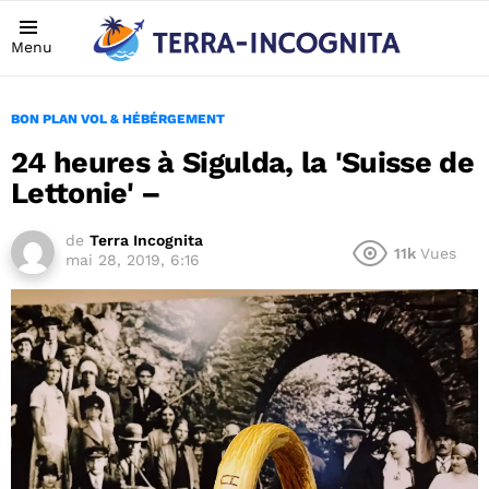
Menu
BON PLAN VOL & HÉBÉRGEMENT
24 heures à Sigulda, la 'Suisse de
Lettonie' –
de
Terra Incognita
11k
Vues
mai 28, 2019, 6:16