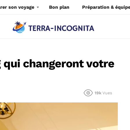
rer son voyage
Bon plan
Préparation & équi
g qui changeront votre
19k
Vues