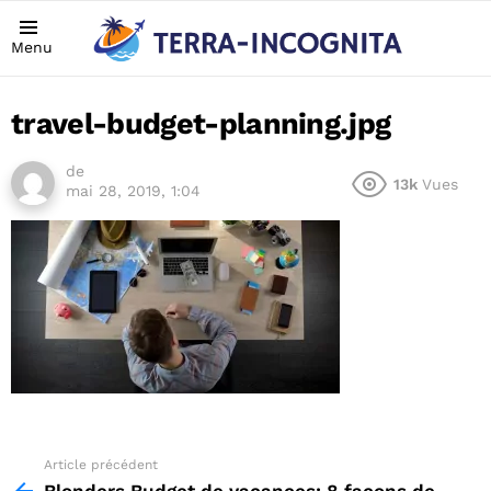
Menu
travel-budget-planning.jpg
de
13k
Vues
mai 28, 2019, 1:04
Article précédent
See
more