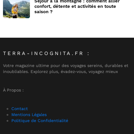
Séjour à la montagne : comment allier
confort, détente et activités en toute
saison ?
TERRA-INCOGNITA.FR :
Votre magazine ultime pour des voyages sereins, durables et
inoubliables. Explorez plus, évadez-vous, voyagez mieux
À Propos :
Contact
Mentions Légales
Politique de Confidentialité