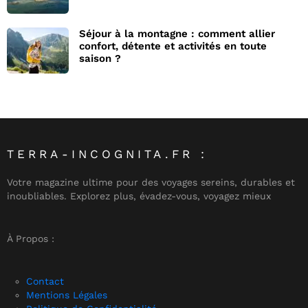
Séjour à la montagne : comment allier
confort, détente et activités en toute
saison ?
TERRA-INCOGNITA.FR :
Votre magazine ultime pour des voyages sereins, durables et
inoubliables. Explorez plus, évadez-vous, voyagez mieux
À Propos :
Contact
Mentions Légales