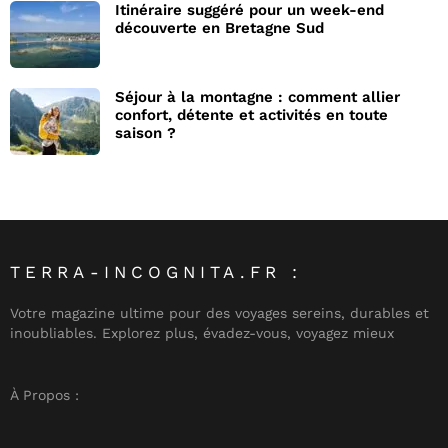
Itinéraire suggéré pour un week-end
découverte en Bretagne Sud
Séjour à la montagne : comment allier
confort, détente et activités en toute
saison ?
TERRA-INCOGNITA.FR :
Votre magazine ultime pour des voyages sereins, durables et
inoubliables. Explorez plus, évadez-vous, voyagez mieux
À Propos :