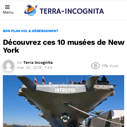
Menu
BON PLAN VOL & HÉBÉRGEMENT
Découvrez ces 10 musées de New
York
de
Terra Incognita
17k
Vues
mai 30, 2019, 7:44