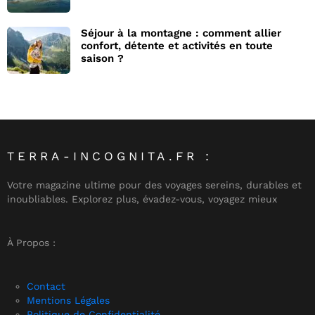
Séjour à la montagne : comment allier
confort, détente et activités en toute
saison ?
TERRA-INCOGNITA.FR :
Votre magazine ultime pour des voyages sereins, durables et
inoubliables. Explorez plus, évadez-vous, voyagez mieux
À Propos :
Contact
Mentions Légales
Politique de Confidentialité