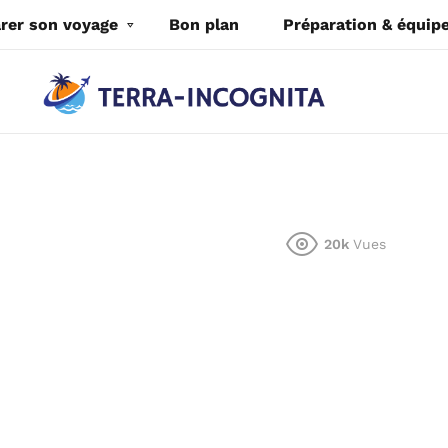
rer son voyage
Bon plan
Préparation & équi
20k
Vues