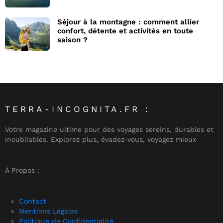
Séjour à la montagne : comment allier
confort, détente et activités en toute
saison ?
TERRA-INCOGNITA.FR :
Votre magazine ultime pour des voyages sereins, durables et
inoubliables. Explorez plus, évadez-vous, voyagez mieux
À Propos :
Contact
Mentions Légales
Politique de Confidentialité