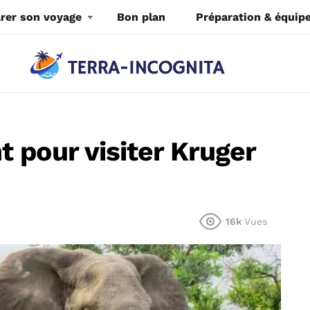
rer son voyage
Bon plan
Préparation & équi
 pour visiter Kruger
16k
Vues