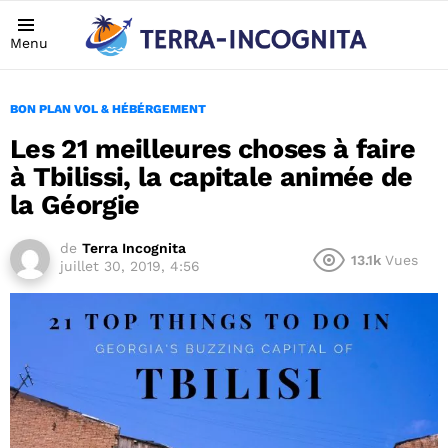
Menu
BON PLAN VOL & HÉBÉRGEMENT
Les 21 meilleures choses à faire
à Tbilissi, la capitale animée de
la Géorgie
de
Terra Incognita
13.1k
Vues
juillet 30, 2019, 4:56