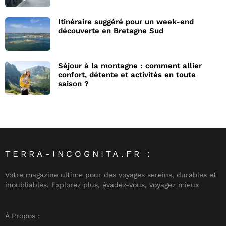
Itinéraire suggéré pour un week-end
découverte en Bretagne Sud
Séjour à la montagne : comment allier
confort, détente et activités en toute
saison ?
TERRA-INCOGNITA.FR :
Votre magazine ultime pour des voyages sereins, durables et
inoubliables. Explorez plus, évadez-vous, voyagez mieux
À Propos :