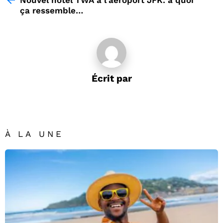
Nouvel hôtel TWA à l'aéroport JFK: à quoi
ça ressemble…
Écrit par
À LA UNE