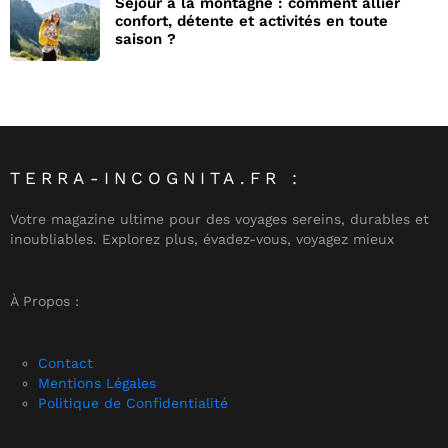
Séjour à la montagne : comment allier
confort, détente et activités en toute
saison ?
TERRA-INCOGNITA.FR :
Votre magazine ultime pour des voyages sereins, durables et
inoubliables. Explorez plus, évadez-vous, voyagez mieux
À Propos :
Contact
Mentions Légales
Politique de Confidentialité