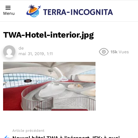
Menu
TWA-Hotel-interior.jpg
de
15k
Vues
mai 31, 2019, 1:11
Article précédent
See
more