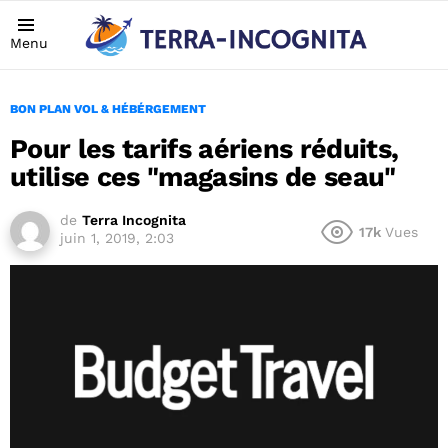
Menu
BON PLAN VOL & HÉBÉRGEMENT
Pour les tarifs aériens réduits,
utilise ces "magasins de seau"
de
Terra Incognita
17k
Vues
juin 1, 2019, 2:03