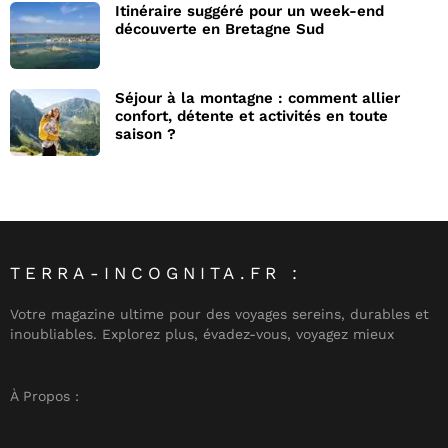
Itinéraire suggéré pour un week-end
découverte en Bretagne Sud
Séjour à la montagne : comment allier
confort, détente et activités en toute
saison ?
TERRA-INCOGNITA.FR :
Votre magazine ultime pour des voyages sereins, durables et
inoubliables. Explorez plus, évadez-vous, voyagez mieux
À Propos :