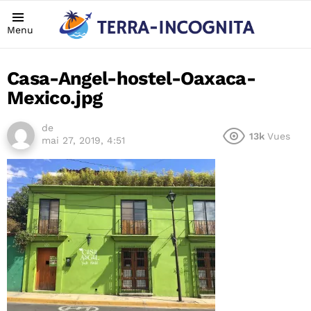
Menu
Casa-Angel-hostel-Oaxaca-
Mexico.jpg
de
13k
Vues
mai 27, 2019, 4:51