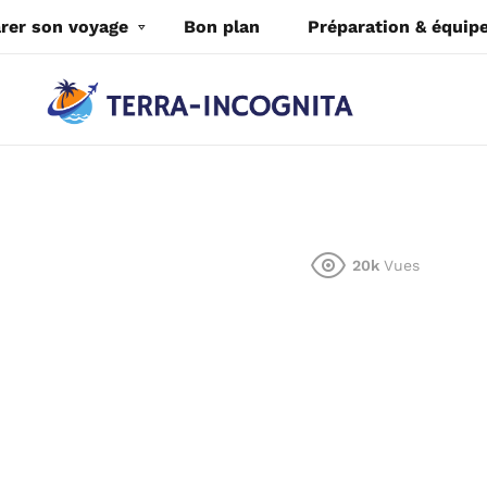
rer son voyage
Bon plan
Préparation & équi
20k
Vues