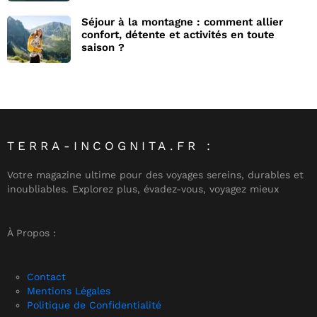
Séjour à la montagne : comment allier
confort, détente et activités en toute
saison ?
TERRA-INCOGNITA.FR :
Votre magazine ultime pour des voyages sereins, durables et
inoubliables. Explorez plus, évadez-vous, voyagez mieux
À Propos :
Contact
Mentions Légales
Politique de Confidentialité