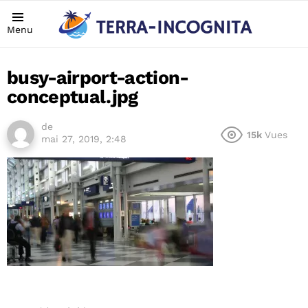
Menu
busy-airport-action-
conceptual.jpg
de
15k
Vues
mai 27, 2019, 2:48