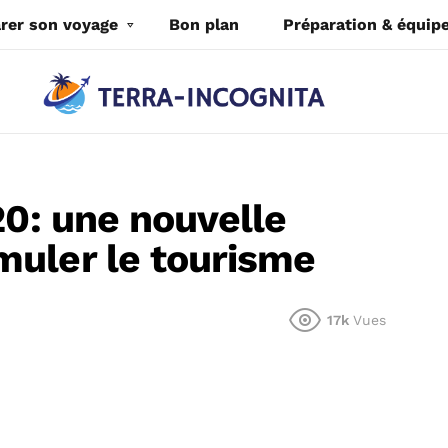
rer son voyage
Bon plan
Préparation & équi
20: une nouvelle
muler le tourisme
17k
Vues
)