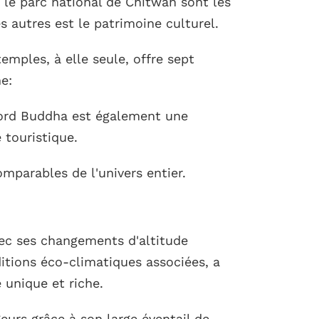
 le parc national de Chitwan sont les
s autres est le patrimoine culturel.
emples, à elle seule, offre sept
e:
Lord Buddha est également une
 touristique.
omparables de l'univers entier.
ec ses changements d'altitude
itions éco-climatiques associées, a
 unique et riche.
urs grâce à son large éventail de