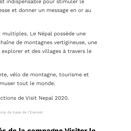
t indispensable pour stimuler le
tesse et donner un message en or au
nt multiples. Le Népal possède une
chaîne de montagnes vertigineuse, une
 explorer et des villages à travers le
ente, vélo de montagne, tourisme et
amuser tout le monde.
ractions de Visit Nepal 2020.
mp de base de l'Everest
tés de la campagne Visiter le