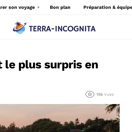
rer son voyage
Bon plan
Préparation & équi
 le plus surpris en
15k
Vues