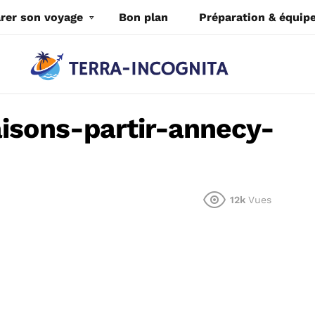
rer son voyage
Bon plan
Préparation & équi
isons-partir-annecy-
12k
Vues