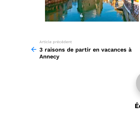
Article précédent
See
more
3 raisons de partir en vacances à
Annecy
É