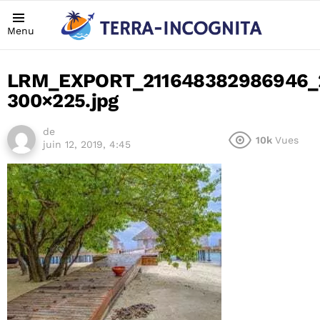
Menu
LRM_EXPORT_211648382986946_
300×225.jpg
de
10k
Vues
juin 12, 2019, 4:45