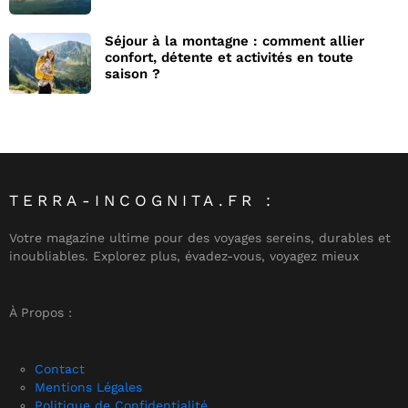
Séjour à la montagne : comment allier
confort, détente et activités en toute
saison ?
TERRA-INCOGNITA.FR :
Votre magazine ultime pour des voyages sereins, durables et
inoubliables. Explorez plus, évadez-vous, voyagez mieux
À Propos :
Contact
Mentions Légales
Politique de Confidentialité