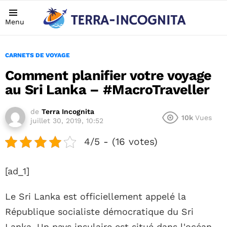
Menu
CARNETS DE VOYAGE
Comment planifier votre voyage
au Sri Lanka – #MacroTraveller
de
Terra Incognita
10k
Vues
juillet 30, 2019, 10:52
4/5 - (16 votes)
[ad_1]
Le Sri Lanka est officiellement appelé la
République socialiste démocratique du Sri
Lanka. Un pays insulaire est situé dans l'océan