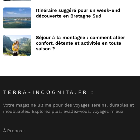
Itinéraire suggéré pour un week-end
découverte en Bretagne Sud
Séjour à la montagne : comment allier
confort, détente et activités en toute
saison ?
TERRA-INCOGNITA.FR :
Votre magazine ultime pour des voyages sereins, durables et
inoubliables. Explorez plus, évadez-vous, voyagez mieux
À Propos :