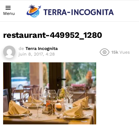
Menu
restaurant-449952_1280
de
Terra Incognita
15k
Vues
juin 8, 2017, 4:28