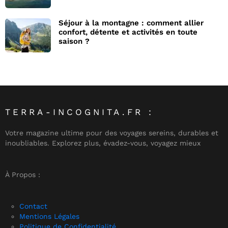
Séjour à la montagne : comment allier
confort, détente et activités en toute
saison ?
TERRA-INCOGNITA.FR :
Votre magazine ultime pour des voyages sereins, durables et
inoubliables. Explorez plus, évadez-vous, voyagez mieux
À Propos :
Contact
Mentions Légales
Politique de Confidentialité