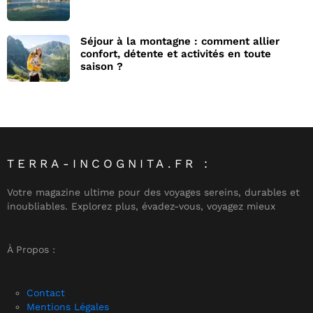
Séjour à la montagne : comment allier
confort, détente et activités en toute
saison ?
TERRA-INCOGNITA.FR :
Votre magazine ultime pour des voyages sereins, durables et
inoubliables. Explorez plus, évadez-vous, voyagez mieux
À Propos :
Contact
Mentions Légales