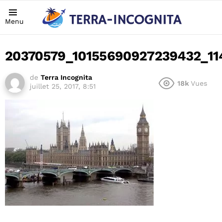
Menu
20370579_10155690927239432_11
de
Terra Incognita
18k
Vues
juillet 25, 2017, 8:51