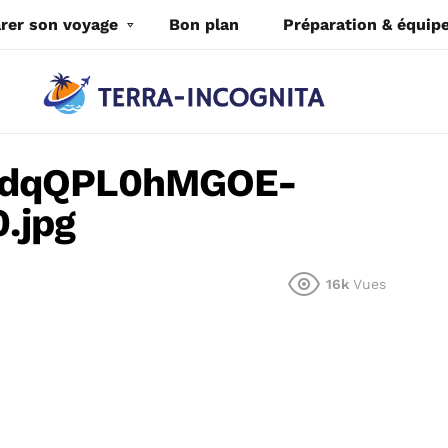
rer son voyage
Bon plan
Préparation & équi
-dqQPL0hMGOE-
.jpg
16k
Vues