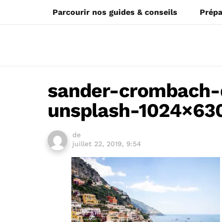
Parcourir nos guides & conseils
Prépa
sander-crombach
unsplash-1024×630
de
juillet 22, 2019, 9:54