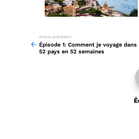
Article précédent
See
more
Épisode 1: Comment je voyage dans
52 pays en 52 semaines
É