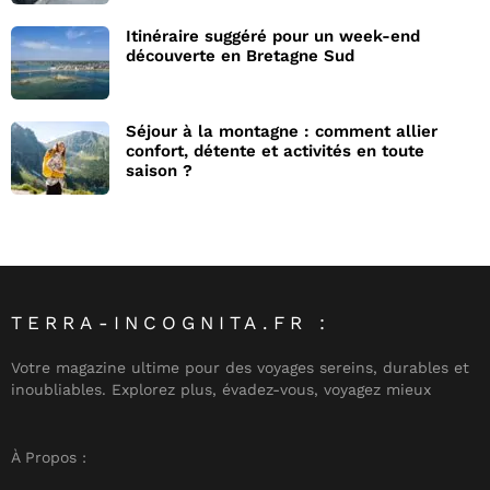
Itinéraire suggéré pour un week-end
découverte en Bretagne Sud
Séjour à la montagne : comment allier
confort, détente et activités en toute
saison ?
TERRA-INCOGNITA.FR :
Votre magazine ultime pour des voyages sereins, durables et
inoubliables. Explorez plus, évadez-vous, voyagez mieux
À Propos :