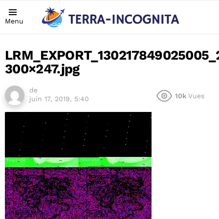
Menu
LRM_EXPORT_130217849025005_2
300×247.jpg
de
10k
Vues
juin 17, 2019, 5:40