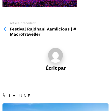
Article précédent
See
more
Festival Rajdhani Aamlicious | #
MacroTraveller
Écrit par
À LA UNE