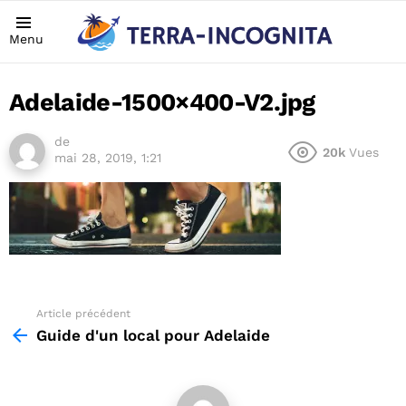
Menu
Adelaide-1500×400-V2.jpg
de
20k
Vues
mai 28, 2019, 1:21
Article précédent
See
more
Guide d'un local pour Adelaide