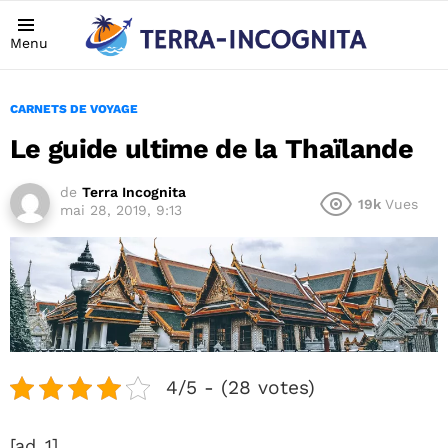
Menu
CARNETS DE VOYAGE
Le guide ultime de la Thaïlande
de
Terra Incognita
19k
Vues
mai 28, 2019, 9:13
4/5 - (28 votes)
[ad_1]