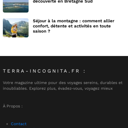
découverte en Bretagne Sud
Séjour à la montagne : comment allier
confort, détente et activités en toute
saison ?
TERRA-INCOGNITA.FR :
Votre magazine ultime pour des voyages sereins, durables et
inoubliables. Explorez plus, évadez-vous, voyagez mieux
À Propos :
Contact