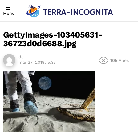
Menu
GettyImages-103405631-
36723d0d6688.jpg
de
10k
Vues
mai 27, 2019, 5:37