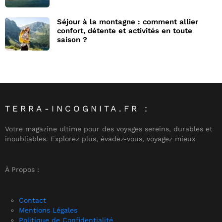
Séjour à la montagne : comment allier
confort, détente et activités en toute
saison ?
TERRA-INCOGNITA.FR :
Votre magazine ultime pour des voyages sereins, durables et
inoubliables. Explorez plus, évadez-vous, voyagez mieux
À Propos :
Contact
Mentions Légales
Politique de Confidentialité