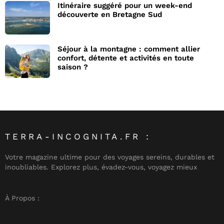
Itinéraire suggéré pour un week-end
découverte en Bretagne Sud
Séjour à la montagne : comment allier
confort, détente et activités en toute
saison ?
TERRA-INCOGNITA.FR :
Votre magazine ultime pour des voyages sereins, durables et
inoubliables. Explorez plus, évadez-vous, voyagez mieux
À Propos :