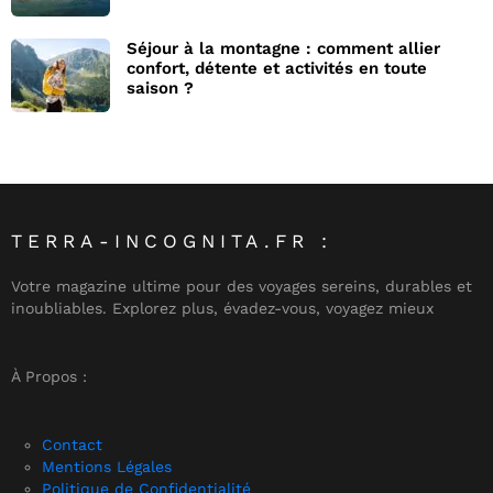
Séjour à la montagne : comment allier
confort, détente et activités en toute
saison ?
TERRA-INCOGNITA.FR :
Votre magazine ultime pour des voyages sereins, durables et
inoubliables. Explorez plus, évadez-vous, voyagez mieux
À Propos :
Contact
Mentions Légales
Politique de Confidentialité