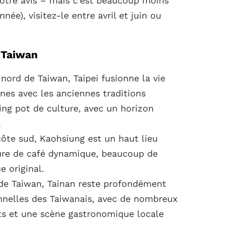
notre avis – mais c’est beaucoup moins
nnée), visitez-le entre avril et juin ou
à Taiwan
e nord de Taiwan, Taipei fusionne la vie
es avec les anciennes traditions
ing pot de culture, avec un horizon
.
a côte sud, Kaohsiung est un haut lieu
ure de café dynamique, beaucoup de
e original.
e de Taiwan, Tainan reste profondément
onnelles des Taiwanais, avec de nombreux
ts et une scène gastronomique locale