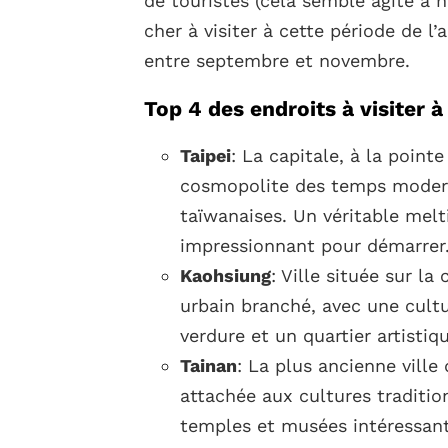
de touristes (cela semble agité à 
cher à visiter à cette période de l’a
entre septembre et novembre.
Top 4 des endroits à visiter 
Taipei
: La capitale, à la point
cosmopolite des temps modern
taïwanaises. Un véritable melt
impressionnant pour démarrer
Kaohsiung
: Ville située sur l
urbain branché, avec une cult
verdure et un quartier artistiqu
Tainan
: La plus ancienne vill
attachée aux cultures traditi
temples et musées intéressan