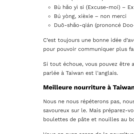
Bù hǎo yì si (Excuse-moi) – E
Bú yòng, xièxie – non merci
Duō-shǎo-qián (prononcé Doo
C’est toujours une bonne idée d’av
pour pouvoir communiquer plus fac
Si tout échoue, vous pouvez être a
parlée à Taiwan est l'anglais.
Meilleure nourriture à Taiwa
Nous ne nous répéterons pas, nous
savoureux sur le. Mais préparez-vo
boulettes de pâte et nouilles au b