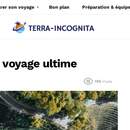
rer son voyage
Bon plan
Préparation & équi
e voyage ultime
19k
Vues