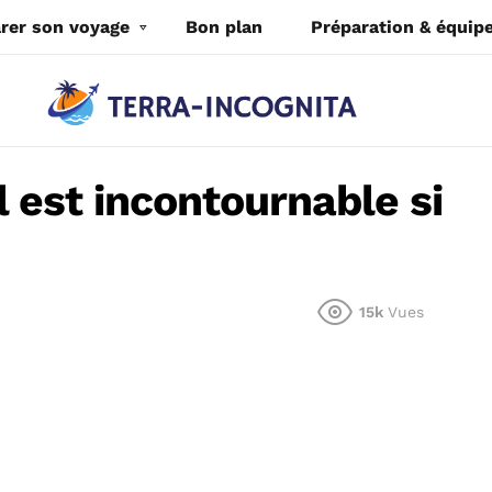
rer son voyage
Bon plan
Préparation & équi
el est incontournable si
15k
Vues