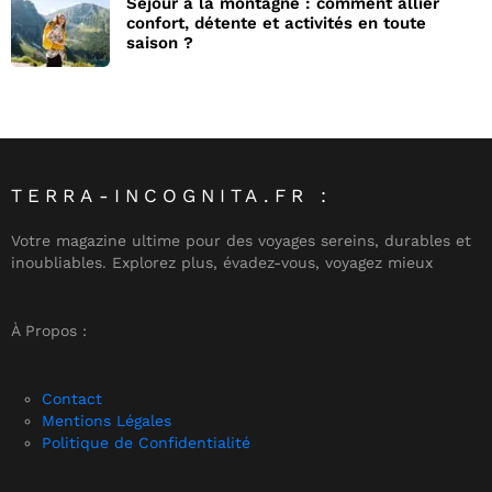
Séjour à la montagne : comment allier
confort, détente et activités en toute
saison ?
TERRA-INCOGNITA.FR :
Votre magazine ultime pour des voyages sereins, durables et
inoubliables. Explorez plus, évadez-vous, voyagez mieux
À Propos :
Contact
Mentions Légales
Politique de Confidentialité