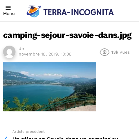
Menu
camping-sejour-savoie-dans.jpg
de
13k
Vues
novembre 18, 2019, 10:38
Article précédent
See
more