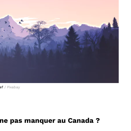
ef
/ Pixabay
)
à ne pas manquer au Canada ?