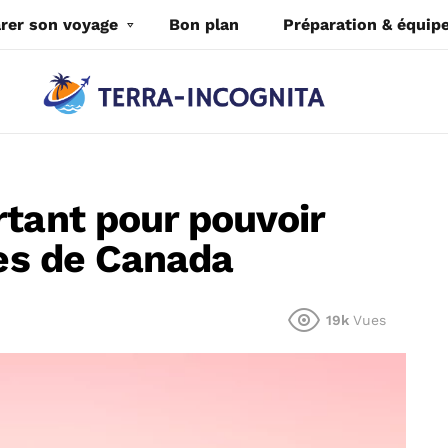
rer son voyage
Bon plan
Préparation & équi
rtant pour pouvoir
les de Canada
19k
Vues