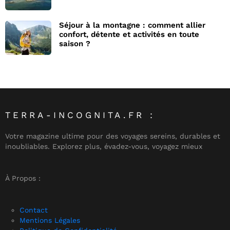
Séjour à la montagne : comment allier
confort, détente et activités en toute
saison ?
TERRA-INCOGNITA.FR :
Votre magazine ultime pour des voyages sereins, durables et
inoubliables. Explorez plus, évadez-vous, voyagez mieux
À Propos :
Contact
Mentions Légales