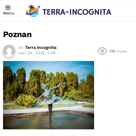
Menu
Poznan
de
Terra Incognita
12k
Vues
mai 24, 2018, 1:08