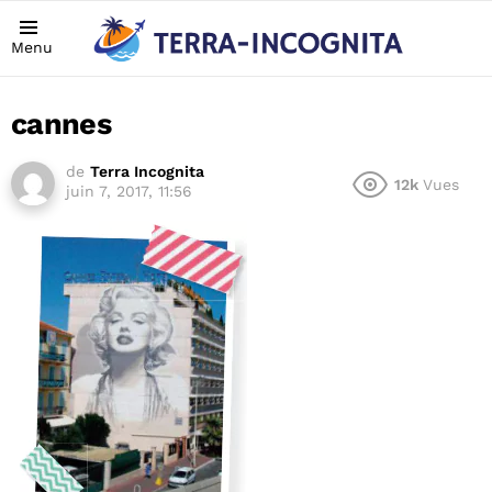
Menu
cannes
de
Terra Incognita
12k
Vues
juin 7, 2017, 11:56