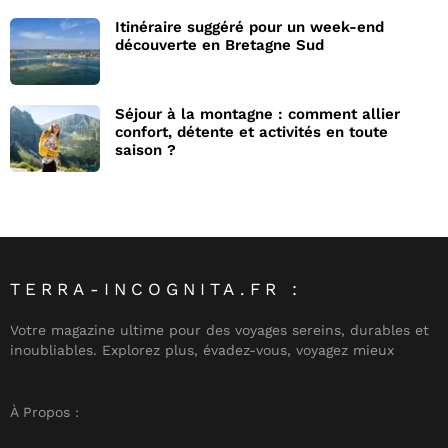
Itinéraire suggéré pour un week-end
découverte en Bretagne Sud
Séjour à la montagne : comment allier
confort, détente et activités en toute
saison ?
TERRA-INCOGNITA.FR :
Votre magazine ultime pour des voyages sereins, durables et
inoubliables. Explorez plus, évadez-vous, voyagez mieux
À Propos :