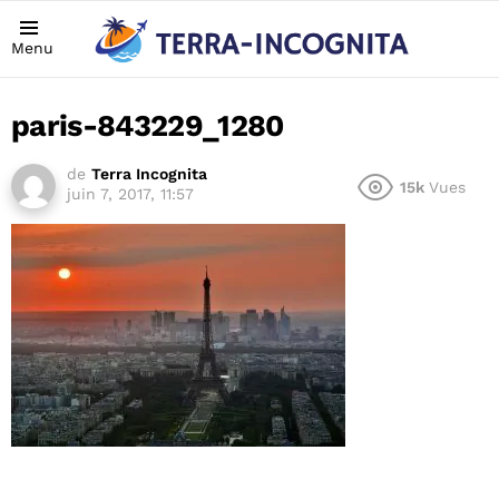
Menu
paris-843229_1280
de
Terra Incognita
15k
Vues
juin 7, 2017, 11:57