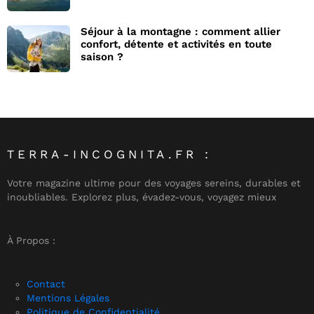
Séjour à la montagne : comment allier
confort, détente et activités en toute
saison ?
TERRA-INCOGNITA.FR :
Votre magazine ultime pour des voyages sereins, durables et
inoubliables. Explorez plus, évadez-vous, voyagez mieux
À Propos :
Contact
Mentions Légales
Politique de Confidentialité