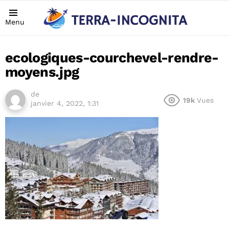
Menu
ecologiques-courchevel-rendre-
moyens.jpg
de
19k
Vues
janvier 4, 2022, 1:31