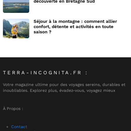
découverte en Bretagne Sud
Séjour à la montagne : comment allier
confort, détente et activités en toute
saison ?
TERRA-INCOGNITA.FR :
Votre magazine ultime pour des voyages sereins, durables et
inoubliables. Explorez plus, évadez-vous, voyagez mieux
À Propos :
Contact