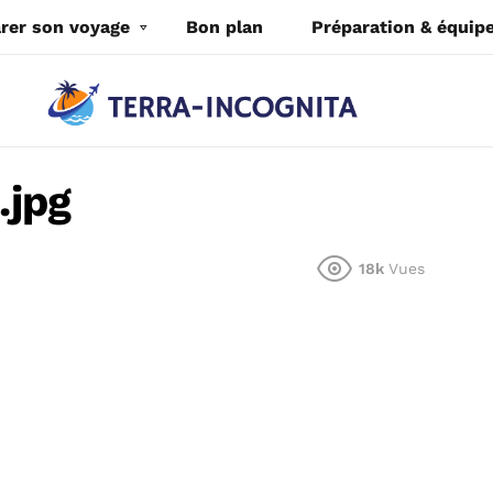
rer son voyage
Bon plan
Préparation & équi
.jpg
18k
Vues