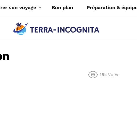
rer son voyage
Bon plan
Préparation & équi
on
18k
Vues