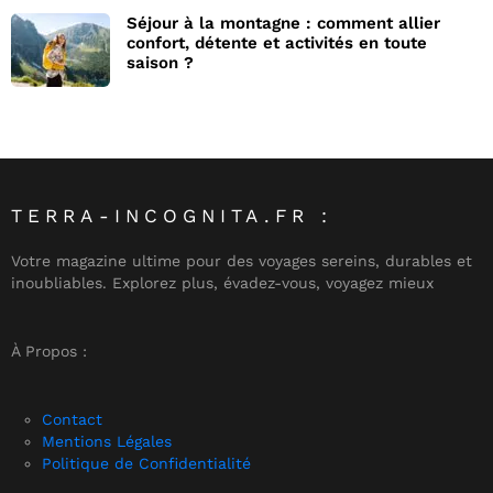
Séjour à la montagne : comment allier
confort, détente et activités en toute
saison ?
TERRA-INCOGNITA.FR :
Votre magazine ultime pour des voyages sereins, durables et
inoubliables. Explorez plus, évadez-vous, voyagez mieux
À Propos :
Contact
Mentions Légales
Politique de Confidentialité