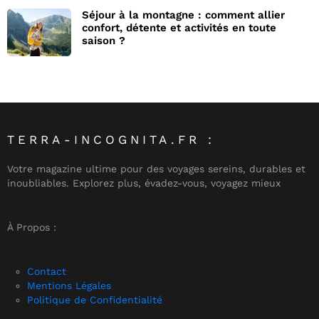
Séjour à la montagne : comment allier
confort, détente et activités en toute
saison ?
TERRA-INCOGNITA.FR :
Votre magazine ultime pour des voyages sereins, durables et
inoubliables. Explorez plus, évadez-vous, voyagez mieux
À Propos :
Contact
Mentions Légales
Politique de Confidentialité