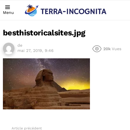
Menu
besthistoricalsites.jpg
de
20k
Vues
mai 27, 2019, 9:46
Article précédent
See