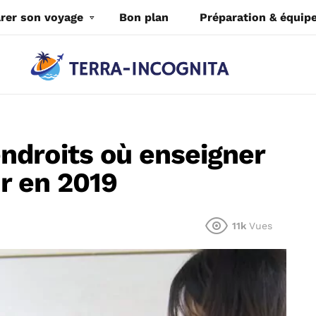
rer son voyage
Bon plan
Préparation & équi
ndroits où enseigner
er en 2019
11k
Vues