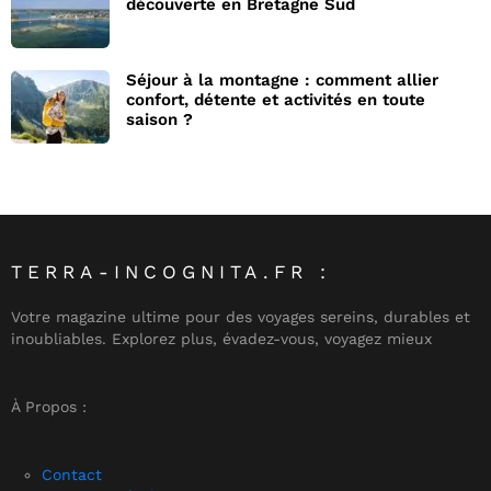
découverte en Bretagne Sud
Séjour à la montagne : comment allier
confort, détente et activités en toute
saison ?
TERRA-INCOGNITA.FR :
Votre magazine ultime pour des voyages sereins, durables et
inoubliables. Explorez plus, évadez-vous, voyagez mieux
À Propos :
Contact