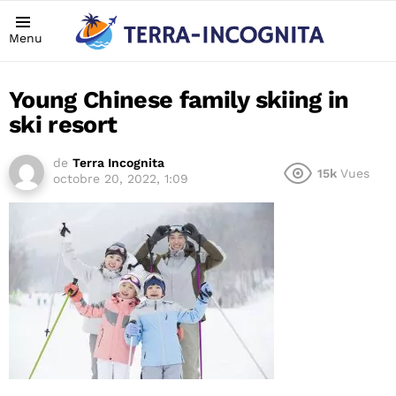
Menu
Young Chinese family skiing in
ski resort
de
Terra Incognita
15k
Vues
octobre 20, 2022, 1:09