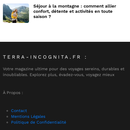
Séjour à la montagne : comment allier
confort, détente et activités en toute
saison ?
TERRA-INCOGNITA.FR :
Votre magazine ultime pour des voyages sereins, durables et
inoubliables. Explorez plus, évadez-vous, voyagez mieux
À Propos :
Contact
Mentions Légales
Politique de Confidentialité