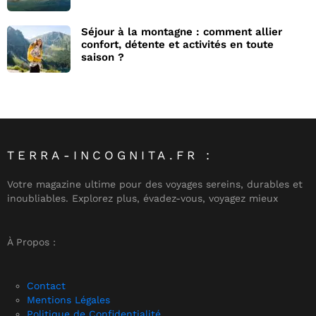
Séjour à la montagne : comment allier
confort, détente et activités en toute
saison ?
TERRA-INCOGNITA.FR :
Votre magazine ultime pour des voyages sereins, durables et
inoubliables. Explorez plus, évadez-vous, voyagez mieux
À Propos :
Contact
Mentions Légales
Politique de Confidentialité